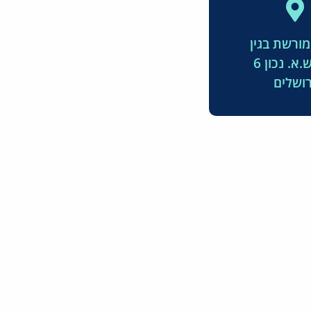
מורשת בגין
א. נכון 6
רושלים