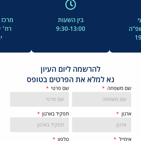
י
בין השעות
מרכז 
שפ"ה
9:30-13:00
רח׳ ש.
19
י
להרשמה ליום העיון
נא למלא את הפרטים בטופס
שם משפחה
שם פרטי
ארגון
תפקיד בארגון
אימייל
טלפון