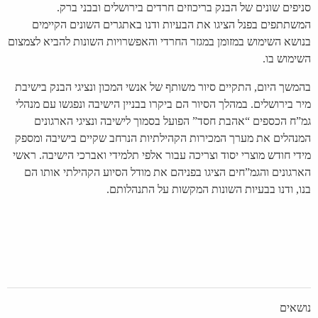
סניפים שונים של הבנק בריכוזים חרדים בירושלים ובבני ברק.
המשתתפים בפנל הציגו את הבעיות ודנו באתגרים השונים הקיימים
בנושא השימוש במזומן במגזר החרדי והאפשרויות השונות להביא לצמצום
השימוש בו.
בהמשך היום, התקיים סיור משותף של אנשי המכון ונציגי הבנק בישיבת
מיר בירושלים. במהלך הסיור הם ביקרו בבניין הישיבה ונפגשו עם מנהלי
גמ”ח הכספים “אהבת חסד” הפועל בסמוך לישיבה ונציגי הארגונים
המנהלים את מערך המכירות הקהילתיות הנרחב שקיים בישיבה ומספק
מידי חודש מוצרי יסוד וצריכה עבור אלפי תלמידי ואברכי הישיבה. ראשי
הארגונים והגמ”חים הציגו בפניהם את מודל הסיוע הקהילתי אותו הם
בנו, ודנו בבעיות השונות המקשות על התנהלותם.
נושאים