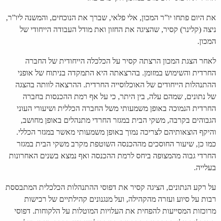
את היום פתחו יו”ר המכון, אלי פלאי, שברך את הנוכחים, והמשנה ליו”ר,
ניצה (קלינר) קסיר, שהציגה את החזון ואת מודל העבודה הייחודי של
המכון.
לאחר הצגת המכון הרצתה קסיר על הכלכלה הייחודית של החברה
החרדית והשימוש במזומן. בהרצאתה היא התמקדה בניתוח של אופני
ההתנהלות הייחודים של האוכלוסייה החרדית. ההרצאה לוותה בהצגה
של נתונים, שמהם עלה, בין היתר, כי על אף רמת ההכנסות בחברה
החרדית הנמוכה באופן משמעותי משל החברה הכללית ושיעורי העוני
הגבוהים בקרבה, משקי הבית במגזר החרדי מתנהלים באופן מחושב,
והיקף הוצאותיהם לצריכה נמוך באופן משמעותי מאשר במגזר הכללי.
כמו כן, שיעור החוסכים מההכנסה השוטפת מקרב משקי הבית במגזר
החרדי גבוה מהמצופה ביחס לרמת ההכנסה ואף נמצא בשנים האחרונות
בעלייה.
על רקע הנתונים, הציגה קסיר את דפוסי ההתנהלות הכלכלית המתבססת
רבות על סיוע ועזרה מהקהילה, ועל מנגנונים קהילתיים של רכישות
מרוכזות המסייעות להפחית את העלויות המוטלות על הלקוחות. דפוסי