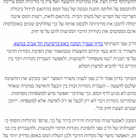
להשתתף בדיון הציג את עקרונות ההצעה ואף ציין כי מדיניות המס צריכה
להתבסס על חלוקה הוגנת ונכונה של נטל המס בהתאם לגידול ביכולת
הצריכה של הפרט ושל משקי הבית. בהתאם לזאת, רשות המס איננה
יכולה לתכנן את מדיניותה ולבסס אותה על כך שחלקים שונים באוכלוסיה
אינם מממשים את נקודות הזיכוי המגיעות להם על פי חוק.
ח”כ גפני השתתף
בדיון שערך המכון באוניברסיטת תל אביב בנושא
,
והצהיר כי הוא בעד קידום ההצעות שבמאמר שהן הפיכת נקודות הזיכוי
על פי תכנית “נטו משפחה” לקבועות, ולאפשר העברת נקודות זיכוי בין
הורים כדי להביא למיצוין המלא.
הבוקר בדיון אמר ח”כ גפני לנציגי משרד האוצר “אני מבקש את החשיבה
שלכם להצעה – העברת נקודות זכות בין הבעל והאישה במקרה שאחד
מהם לא מגיע לרף המס, כך שהדבר יאפשר סיוע למשפחות מסוימות.
שתהיינה נקודות זיכוי לא רק לבעל או רק לאישה אלא למשפחה. ייתכן
שנגיש הצעת חוק כזו”.
המכון לאסטרטגיה ומדיניות חרדית בירך על כך, פרופ’ מרגליות הוסיף כי
“פעילותו של ח”כ גפני להפיכת נקודות הזיכוי לקבועות, ולהעברתן בין בני
זוג, תאפשר מיצוי של נקודות הזיכוי ולכן הטלת המס באופן מדויק יותר על