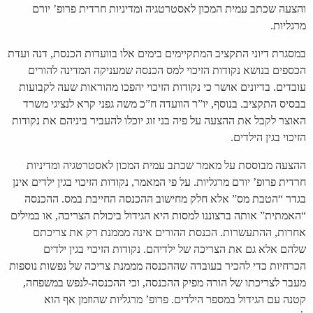
והצעה שכתב עמית המכון לאסטרטגיה ומדיניות חרדית פרופ’ יורם
מרגליות.
במסגרת דיוני התקציב המתקיימים בימים אלו בוועדות הכנסת, דנה ועדת
הכספים בנושא נקודות הזיכוי למס הכנסה שמעניקה המדינה להורים
עובדים. בדיונים אושר כי נקודות הזיכוי יהפכו מהוראות שעה לקבועות
בבסיס התקציב. בנוסף, יו”ר הוועדה ח”כ משה גפני קרא לנציגי משרד
האוצר לקבל את ההצעה על פיה בני זוג יוכלו להעביר ביניהם את נקודות
הזיכוי בגין הילדים.
ההצעה מבוססת על מאמר שכתב עמית המכון לאסטרטגיה ומדיניות
חרדית פרופ’ יורם מרגליות. על פי המאמר, נקודות הזיכוי בגין ילדים אינן
בגדר “הטבת מס” אלא חלק מחישוב ההכנסה החייבת במס. ההכנסה
“האמתית” אותה ברצוננו למסות היא הגידול ביכולת הצריכה, או במילים
אחרות, ההתעשרות. הכנסת ההורים אינה מממנת רק את צריכתם
שלהם אלא גם את הצריכה של ילדיהם. נקודות הזיכוי בגין ילדים
הכרחיות כדי להכיר בעובדה שההכנסה מממנת צריכה של נפשות נוספות
מעבר לצריכתו של הורה מפיק ההכנסה, וכי ההכנסה-לנפש במשפחה,
קטנה עם הגידול במספר הילדים. פרופ’ מרגליות שהוזמן אף הוא