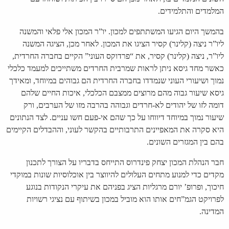
המלמדים והתלמידים.
בהמשך היום הגיעו המשתתפים למכון. יו”ר המכון אלי פלאי והמשנה
ליו”ר ניצה (קלינר) קסיר הציגו את המכון.
לאחר מכן,
הציגה המשנה
ליו”ר, ניצה (קלינר) קסיר, את “פרדוקס העוני” הקיים בחברה החרדית,
כאשר מחד גיסא ניתן לראות שמרבית החרדים משתייכים למעמד כלכלי
נמוך ושיעורי העוני שנמדדו בחברה החרדית הם גבוהים במיוחד, ומאידך
גיסא שיעור גבוה מהם מרוצים ממצבם הכלכלי, איכות החיים שלהם
דומה לזו של יהודים לא-חרדים וגבוהה בהרבה מזו של הערבים, ורק
שיעור נמוך במיוחד דיווחו על כך שהם אי-פעם חשו עניים. לצד הנתונים
היא סקרה את המאפיינים התרבותיים בהקשר לעוני, וההבדלים הקיימים
בהם בין המגזרים השונים.
חבר הנהלת המכון יצחק פינדרוס התייחס בדבריו על הצורך לתכנון
מקדים כדי למנוע מתחים העלולים להיווצר בין אוכלוסיות שונות במוקדי
חיכוך, ופרופ’ יורם מרגליות הציג בפניהם את עיקרי הנקודות בנוגע
לפרויקט הגמ”חים אותו הוא מוביל במכון בשיתוף עם נציגי רשויות
המדינה.