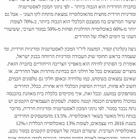
בחברה החרדית הוא הגבוה ביותר – לפי נתוני המכון לאסטרטגיה
ומדיניות חרדית מחצית מהאוכלוסייה נמצאת מתחת לקו העוני – אבל גם
שיעור המרוצים בה ממצבם הכלכלי הוא הגבוה ביותר, כ-70% לעומת
יותר מ-60% באוכלוסייה החילונית ופחות מ-50% במגזר הערבי, ששיעורי
העוני בו דומים לאלה של החרדים.
ניצה (קלינר) קסיר, המשנה ליו”ר המכון לאסטרטגיה ומדיניות חרדית, ומי
שעמדה בראש תחומי שוק העבודה ומדיניות הרווחה בבנק ישראל,
אומרת כי הפתרון לחידה הוא מאפייני הצריכה הייחודיים בחברה הזאת.
מוצרים שנמצאים בכל סל חילוני הם בבחינת מותרות אצל החרדים, או
שאינם נמצאים בשימוש, כמו טלוויזיה ובאופן חלקי גם טלפונים חכמים.
חשוב לא פחות, הגדרת הסיפוק הכלכלי היא אחרת. ככלל, החרדים
מסתפקים במועט. ובכל זאת, איך מקיימים כלכלת בית מאוזנת בהכנסה
נמוכה? מחפשים הכנסה קטנה נוספת. לעסקים העצמאיים הקטנים יש
נתח נכבד במגזר. לפי נתוני המכון לאסטרטגיה ומדיניות חרדית, מדובר
בנתח גדול מאשר בשאר האוכלוסייה. 13.5% מהמועסקים החרדים
בשנת 2016 היו עצמאים, לעומת 13% באוכלוסייה הכללית ו-12%
באוכלוסייה הערבית. שיעורם הגבוה של העסקים הקטנים במגזר נובע,
בין היתר, מההתאמה לאורח החיים החרדי. הגברים לומדי התורה אינם