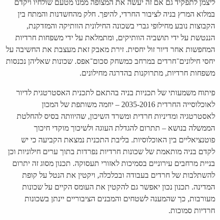
ליצמן לתפקיד גם אם זה יעשה את המצופה ממנו מטעם שולחיו ויקדם
במלוא המרץ בניה לציבור החרדי, להיפך. חלק מהחשדנות והמתח בין
הקבוצות נובע מחילופי גברי בשכונה החילונית הוותיקה והמזדקנת,
הננטשת על ידי תושביה הוותיקים, ומתמלאת על ידי משפחות חרדיות
המחפשות אחר דיור זול יחסית. זירת מאבק זאת מעצבת את החשיבה על
יחסי חילונים־חרדים במרחב כמשחק סכום־אפס. שכונות שאליהן נכנסות
משפחות חרדיות, מתרוקנות בהדרגה מחילונים.
פיתוח משמעותי של תכניות בניה בהתאם לתכנית האסטרטגית לדיור
לאוכלוסייה החרדית 2035-2016 – יוזמה משותפת של המכון
לאסטרטגיה ומדיניות חרדית ומשרד השיכון, שהיוותה בסיס להחלטת
הממשלה בנושא – תתרום להגדלת העוגה ולשיכוך מוקדי חיכוך
פוטנציאליים בין האוכלוסיות. בליבת התכנית נמצאת הקביעה כי יש
לקדם בניה מותאמת של שכונות חרדיות נפרדות בתוך ערים חילוניות וכן
בניית מרחבים עירוניים בסמיכות לאזורי תעסוקה. תכנון מסוג זה יתרום
להשתלבות של חרדים בעבודה ובכלכלה, ויקטין את הנטל על קופת
המדינה. תכנון נכון יאפשר גם להקטין את העומס הקיים על שכונות
מעורבות, כך שהמענה לשטחים והמבנים הציבוריים יינתן בשכונות
חרדיות סמוכות.