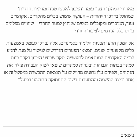
מאחורי המהלך הצפוי עומד ‘המכון לאסטרטגיה ומדיניות חרדית’
שמחולל בדרכו הייחודית – העושָה שימוש בכלים מחקריים, אקדמיים
ועוד, המוכרים ומקובלים בגופים שמחוץ למגזר החרדי – שינויים מפליגים
ביחס כלל הגורמים לציבור החרדי.
אל המכון הגיעו תכניות הלימוד בסמינרים, אלה נבדקו לעומק באמצעות
כלים מקצועיים שונים, ונמצאו הפערים הנדרשים לגישור על מנת להגיע
לרמה האקדמית המותאמת לתעשייה. סקר שביצע המכון בקרב בנות
סמינר בכתות הגבוהות ובוגרות סמינרים שיצאו לשוק העבודה פילח את
הנתונים, ולפיהם עלו נתונים מדויקים על תוצאות ההכשרה במסלול זה או
אחר וכיצד ההשמה וההתערות בשוק התעסוקה התבצעו בפועל”.
נושאים