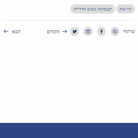
היי-טק
תעסוקת נשים חרדיות
הקודם
הבא
שיתוף