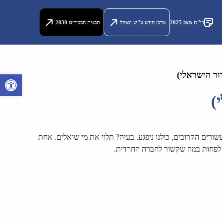
דו"ח מצב 2025
מרכז הידע ע"ש וואהל
תכנית הבכירים 2030
ור הישראלי)
פתח סרגל 
)
רים הקרובים, כולנו ניפגע. בעיה? תלוי את מי שואלים. אחת
, לפחות במה שקשור לחברה החרדית.