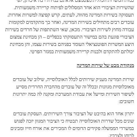
כמות המשרות הכללית מצטמצם אלא גם במידה רבה איכותן, לפי
שהשירות הציבורי הוא אחד המסלולים לפיתוח קריירה משמעותית.
תעסוקה בשירות המדינה מהווה, לעתים, קרש קפיצה למשרות אחרות.
עובדים רבים מתחילים בשירות המדינה, ואחר כך מתקדמים למקומות
עבודה מחוץ לשירות הציבורי. מכאן, שאי השתתפות של חרדים בשירות
הציבורי פוגעת בהם במישור התעסוקתי בכפליים – הן מבחינת צמצום
היצע המשרות הפוטנציאלי העומד בפניהם בשירות עצמו, והן מבחינת
יכולתם להתקדם ולבנות קריירה משמעותית במגזר הפרטי.
מנקודת מבט של שירות המדינה
שירות המדינה מעניק שירותים לכלל האוכלוסייה, שילוב של עובדים
מאוכלוסיות מגוונות ובכלל זה של עובדים מהחברה החרדית מסייע
לשיפור השירות ומייעל את עבודת המערכת ומקנה לה כמה יתרונות
חשובים:
יתרון אחד הוא
בהיבט של הציבור צורך השירותים. העסקת עובדים
שונים מכל שדרות האוכלוסייה תבטיח כי הציבור המגוון יזכה לפגוש
במשרדי הממשלה פקידים הדומים לו המכירים את אורח חייו ומבינים
לרוחו ולצרכיו.