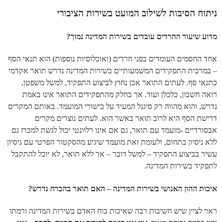
ניתוח הסיבות לשילוב המועט בשירות הציבורי
מדוע שיעור החרדים עובדים בשירות המדינה נמוך?
אחד החסמים העומדים בפני חרדים (ואוכלוסיות נוספות) הוא תנאי הסף
– במרבית התפקידים המשמעותיים בשירות המדינה נדרש תואר אקדמי
כתנאי סף. לעתים התואר אכן נחוץ לביצוע התפקיד, למשל משפטן,
רואה חשבון, כלכלן ועוד. אך בחלק מהתפקידים התואר אינו באמת
נדרש, והוא מהווה רק סיגנל המעיד על כישורי המועמד. באותם המקרים
דרישת הסף היא לרוב תואר באשר הוא. לעתים נוצרים מקרים
אבסורדיים -מועמד עם תואר, גם אם אינו
רלוונטי יכול לגשת למכרז גם
ללא ניסיון בתחום, ולעומת זאת מועמד שיגיע מהסקטור הפרטי עם ניסיון
עשיר בביצוע התפקיד – למשל דובר – אך ללא תואר, לא יוכל להתקבל
לתפקיד בשירות המדינה.
איכות ההון האנושי בשירות המדינה – האם תואר בהכרח נדרש
?
ראוי לציין שיש חשיבות רבה שאיכות כוח האדם בשירות המדינה ורמתו