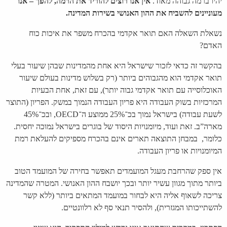
יהיו ברמה גבוהה מאוד.
אין אנו רוצים להוריד את הרמה, להפך – אנו
מעוניינים להשביח את ההון האנושי בשירות המדינה.
נשאלת השאלה האם תואר אקדמי בהכרח משפר את איכות כוח
האדם?
בהקשר זה כדאי לזכור שישראל היא אחת מהמדינות שבהן שיעור בעלי
תואר אקדמי הוא מהגבוהים ביותר (רק בשלוש מדינות בעולם שיעור
האוכלוסייה עם תואר אקדמי גבוה יותר), עם זאת, אחת הבעיות
המרכזיות בשוק העבודה היא פריון העבודה הנמוך במשק. הפריון (התוצר
לשעת עבודה) בישראל נמוך בכ־25% ממוצע ה־OECD, ובכ־45%
מארה”ב. זאת ועוד, מיומנויות היסוד של בוגרים בישראל נמוכה יחסית.
כלומר, במבחן התוצאה תארים אינם בהכרח מספיקים להעלאת רמת
המיומנויות או פריון העבודה.
אין ספק שהרחבת מעגל המועמדים תאפשר בחירה של המועמד הטוב
ביותר מתוך מגוון עשיר יותר ובכך יושבח ההון האנושי. המטרה שהמדינה
צריכה לשאוף אליה היא לבחור במועמד המתאים ביותר (ללא קשר
להשתייכותו המגזרית), ולהסיר תנאי סף לא רלוונטיים.