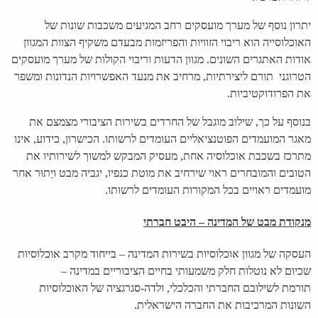
יתרון נוסף של מערך מועסקים רחב המגיעים משכבות שונות של
האוכלוסייה הוא ריבוי הזוויות והפריזמות מבעדם משקיף הצוות המגוון
אודות האתגרים השונים. מגוון הדעות וריבוי הקולות של מערך מועסקים
הטרוגני תורם ליצירתיות, מרחיב את מנעד האפשרויות הנדונות ומשפר
את הפרודוקטיביות.
בנוסף על כך, שילוב מוגבל של החרדים בשירות הציבורי מצמצם את
מאגר המועמדים הפוטנציאליים העומדים לרשותו. הכישרון, כידוע, אינו
מתרכז בשכבת אוכלוסיה אחת, מעסיק המבקש למשוך לשירותיו את
הטובים והמובחרים ראוי שירחיב את מוטת כנפיו, יגביה מבט ויַתוּר אחר
מועמדים ראויים בכל המקורות העומדים לרשותו.
מנקודת מבט של המדינה – היבט חברתי
העסקה של מגוון אוכלוסיות בשירות המדינה – בייחוד מקרב אוכלוסיות
שכיום לא נוטלות חלק משמעותי בחיים הציבוריים במדינה –
תורמת
לשילובם החברתי והכלכלי, ולדה-סגרגציה של האוכלוסיות
השונות המרכיבות את החברה הישראלית.