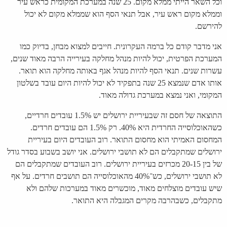
וכל השאר הייתי ממלא מקום. 25 שנה במערכת המקומית כראש עיר
וממלא מקום ראש עיר, אבל תנאי הסף הוא שממלא מקום לא יכול
להירשם.
אני מדבר קודם כל ברמה העקרונית. חייבים למצוא מבחן, בדיוק כמו
המערכת הפרטית, יכול להיות מנהל מחלקה בעירייה הרבה מאוד שנים,
עשרות שנים. תנאי הסף להיות מנהל אגף באותה מחלקה הוא תואר.
אותו אדם שנמצא 25 שנה בתפקיד לא יכול להיות היום עובד בשלטון
המקומי, ואני נמצא במערכת גדולה מאוד.
התוצאה של חסם זה שבעיריית ירושלים יש 1.5% עובדים חרדיים,
כשהאוכלוסייה החרדית היא 40%. רק 1.5% הם עובדים חרדים.
המחסום האמיתי הוא מחסום התואר. רוב העובדים היום בעיריית
ירושלים שמתקבלים הם לא תושבי ירושלים. אני יושב בשבוע בסדר גודל
של בין 20-15 מכרזים בעיריית ירושלים. רוב העובדים שמתקבלים הם
לא תושבי ירושלים, כש־40% מהאוכלוסייה הם תושבים חרדים. על אף
שיש עובדים מוצלחים מאוד, מוכשרים מאוד במערכות שלהם ולא
מתקבלים, כשבהרבה מקרים המגבלה היא התואר.