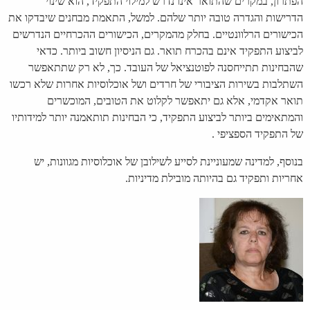
הפתרון, במקרים שהתואר אינו נדרש למילוי התפקיד, הוא שינוי
הדרישות והגדרה טובה יותר שלהם. למשל, התאמת מבחנים שיבדקו את
הכישורים הרלוונטיים. בחלק מהמקרים, הכישורים ההכרחיים הנדרשים
לביצוע התפקיד אינם בהכרח תואר. גם הניסיון חשוב ביותר. כדאי
שהבחינות תתייחסנה לפוטנציאל של העובד. כך, לא רק שתתאפשר
השתלבות בשירות הציבורי של חרדים ושל אוכלוסיות אחרות שלא רכשו
תואר אקדמי, אלא גם יתאפשר לקלוט את הטובים, המוכשרים
והמתאימים ביותר לביצוע התפקיד,
כי הבחינות תותאמנה יותר למידותיו
של התפקיד הספציפי .
בנוסף, למדינה שמעוניינת לסייע לשילובן של אוכלוסיות מגוונות, יש
אחריות ותפקיד גם בהיותה מובילת מדיניות
.