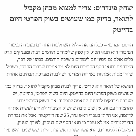
יצחק פינדרוס: צריך למצוא מבחן מקביל
לתואר, בדיוק כמו שעושים בשוק הפרטי היום
בהייטק
החסם המרכזי – ככל הנראה – לאי השתלבות החרדים בעבודה במגזר
הציבורי הוא תנאי הסף. אין ספק שלימודים תורמים רבות ומעניקים ארגז
כלים אולם גם ניסיון וגם לימודים בישיבה תורמים. בסופו של דבר,
המבחנים ותנאי הסף הקיימים היום לא מתאימים לציבור החרדי, בשביל
שיהיו מסות אמתיות בשירות המדינה יש לבנות מערכת תבחינים אחרת
.
הנושא של תואר הוא קריטי. צריך לבנות מבחן מקביל לתואר, בדיוק כמו
שעושים בשוק הפרטי היום בהייטק. היום בשוק הפרטי, בהייטק, יש
מערכת מבדקים לבחינת התאמה לתפקיד. אם השוק הפרטי יודע
להתמודד עם זה, אין שום סיבה שהשוק הציבורי לא ידע לעשות את זה.
לדוגמה, אני הייתי בעברי ראש עיר, 25 שנה דירקטור. אבל את נבחרת
הדירקטורים אני לא עובר כי תנאי הסף שם בניסיון, לצורך העניין,
המקבילה ללימודים, הוא עשר שנות ראש עיר. הייתי שש שנים ראש עיר