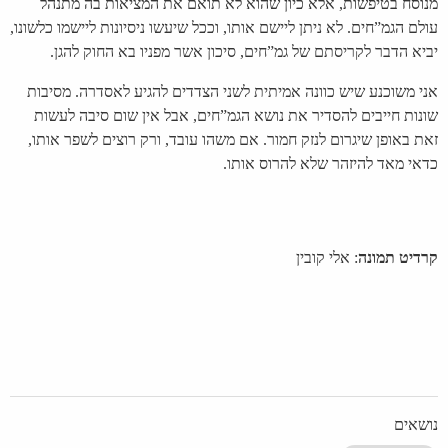
מנוסח בטיפשות, אלא כיון שהוא לא תואם את המציאות בה מתנהל
עולם הגמ”חים. לא ניתן ליישם אותו, וככל שיעשו ניסיונות ליישמו כלשונו,
יביא הדבר לקריסתם של גמ”חים, סיכון אשר מפניו בא החוק להגן.
אני משוכנע שיש כוונה אמיתית לשני הצדדים להגיע לאסדרה. מסיבות
שונות חייבים להסדיר את נושא הגמ”חים, אבל אין שום סיבה לעשות
זאת באופן שיגרום לנזק חמור. אם משהו עובד, ורק רוצים לשפר אותו,
כדאי מאד להיזהר שלא להרוס אותו.
קרדיט תמונה
: אלי קובין
נושאים