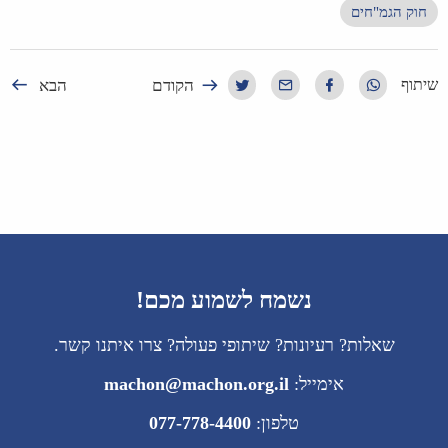
חוק הגמ"חים
הקודם
הבא
שיתוף
נשמח לשמוע מכם!
שאלות? רעיונות? שיתופי פעולה? צרו איתנו קשר.
אימייל:
machon@machon.org.il
טלפון:
077-778-4400