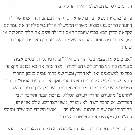
הגורמים לסחבת בהשלמת הליך החקיקה.
פרופ’ מרגליות נשא דברים לקראת סוף הדיון בעקבות דרישתו של יו”ר
הוועדה חה”כ גפני מנציגי משרדי הממשלה הרלוונטיים לחדד את עמדתם
לקראת הדיון הבא בכדי שיובהר האם ניתן להשלים את הליך החקיקה או
לא, זאת מחמת חוסר ההסכמה שקיים בשלב זה בין הצדדים בנקודות
שונות.
“אני מוצא את עצמי בכל הדיונים הללו” פתח מרגליות “בסיטואציה
מעניינת בה אני מחויב לשני העולמות – מצד אחד אני בא בכובע מקצועי
כפרופ’ למשפטים ואני לא חרדי, ומצד שני בתור עמית במכון החרדי
התאפשרה לי גישה לדברים עצמם. אני חוקר את תופעת הגמחי”ם כבר
כמעט שלוש שנים ומכיר את הנושא היטב. יש כאן צורך בעבודה של
“תרגום” מהעולם החרדי לעולם הכללי, ונצרכת הבנה והידברות בין
הצדדים. יש הרבה חשד, לא מוצדק, משני הצדדים. אולם אני יודע,
מהיכרותי את שני העולמות, שכולנו פה — אנשי משרדי הממשלה ומנהלי
הגמ”חים, מקדמים את האינטרס הציבורי.
החוק כמו שהוא עבר בקריאה הראשונה הוא חוק רע מאוד. לא כי הוא