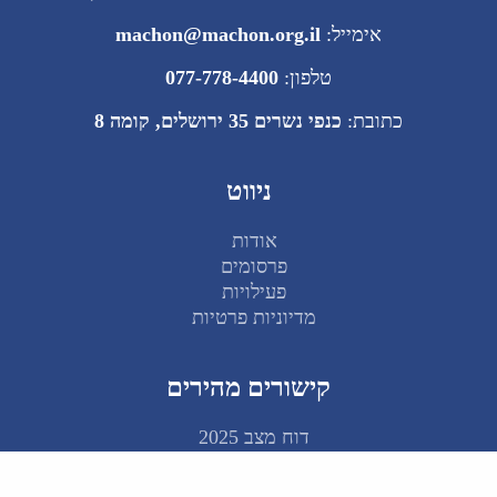
אימייל:
machon@machon.org.il
טלפון:
077-778-4400
כתובת:
כנפי נשרים 35 ירושלים, קומה 8
ניווט
אודות
פרסומים
פעילויות
מדיוניות פרטיות
קישורים מהירים
דוח מצב 2025
מרכז הידע ע"ש וואהל
תכנית הבכירים: 2030