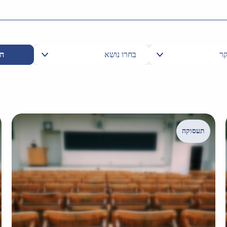
חי
תעסוקה