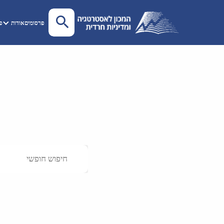
פרסומים
אודות
פע