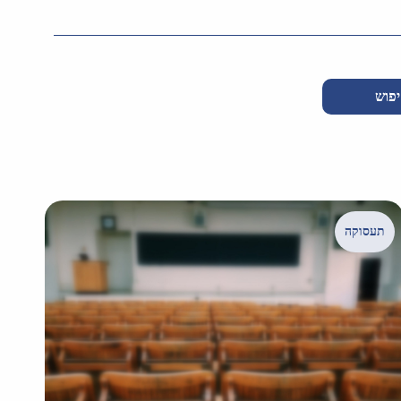
פוש
תעסוקה