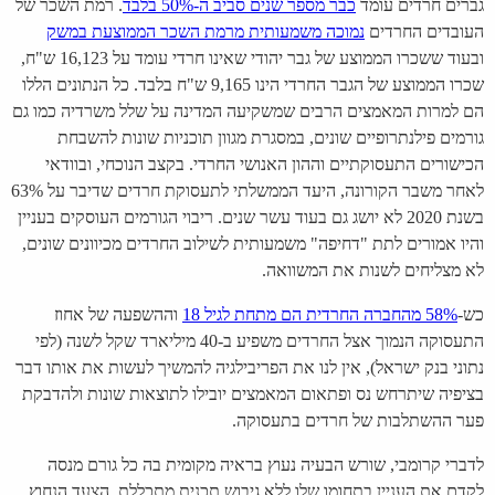
גברים חרדים עומד
כבר מספר שנים סביב ה-50% בלבד
. רמת השכר של
העובדים החרדים
נ
מוכה משמעותית מרמת השכר הממוצעת במשק
ובעוד ששכרו הממוצע של גבר יהודי שאינו חרדי עומד על 16,123 ש"ח,
שכרו הממוצע של הגבר החרדי הינו 9,165 ש"ח בלבד. כל הנתונים הללו
הם למרות המאמצים הרבים שמשקיעה המדינה על שלל משרדיה כמו גם
גורמים פילנתרופיים שונים, במסגרת מגוון תוכניות שונות להשבחת
הכישורים התעסוקתיים וההון האנושי החרדי. בקצב הנוכחי, ובוודאי
לאחר משבר הקורונה, היעד הממשלתי לתעסוקת חרדים שדיבר על 63%
בשנת 2020 לא יושג גם בעוד עשר שנים. ריבוי הגורמים העוסקים בעניין
והיו אמורים לתת "דחיפה" משמעותית לשילוב החרדים מכיוונים שונים,
לא מצליחים לשנות את המשוואה.
כש-
58% מהחברה החרדית הם מתחת לגיל 18
וההשפעה של אחוז
התעסוקה הנמוך אצל החרדים משפיע ב-40 מיליארד שקל לשנה (לפי
נתוני בנק ישראל), אין לנו את הפריבילגיה להמשיך לעשות את אותו דבר
בציפיה שיתרחש נס ופתאום המאמצים יובילו לתוצאות שונות ולהדבקת
פער ההשתלבות של חרדים בתעסוקה.
לדברי קרומבי, שורש הבעיה נעוץ בראיה מקומית בה כל גורם מנסה
לקדם את העניין בתחומו שלו ללא גיבוש תכנית מתכללת. הצעד הנחוץ