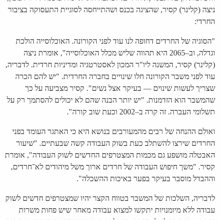
ניצה (קלינר) קסיר, שהציגה בכנס ושהתייחסה לסוגיית התעסוקה בציבור
החרדי:
"הסוגיה של החרדים דחופה לנו עוד לפני הקורונה. האוכלוסייה הולכת
וגדלה, וב–2065 היא תהווה שליש מכלל האוכלוסייה", אומרת ניצה
(קלינר) קסיר, המשנה ליו"ר המכון לאסטרטגיה ומדיניות חרדית. לדבריה,
עוד לפני משבר הקורונה חלו שינויים בחברה החרדית. "יש להם הכרה
שצריך לעשות שינוים — בעיקר אצל נשים". קסיר מצביעה על כך
שהמשבר הוא הזדמנות. "יש יותר הבנה שהם לא יכולים להסתמך רק על
תשלומי העברה. זה קרה ב–2002 וכעת שוב קורה".
ואולם ההנחה של רבים מהמעורבים בנושא היא כי האתגר העומד בפני
החרדים שירצו להשתלב כעת בשוק העבודה קשה שבעתיים. "שיעור
האבטלה מושפע גם מכמות המצטרפים החדשים לשוק העבודה", אומרת
קסיר. "משך חיפוש העבודה של חרדים ארוך משל מיהודים לא־חרדים,
וההבדל מוסבר בעיקר בפער באיכות ההשכלה".
לדבריה, השלכות של המשבר בטווח הקצר יהיו שמצטרפים חדשים לשוק
עבודה ללא מיומנויות יתקשו למצוא עבודה מאחר שיש פחות משרות