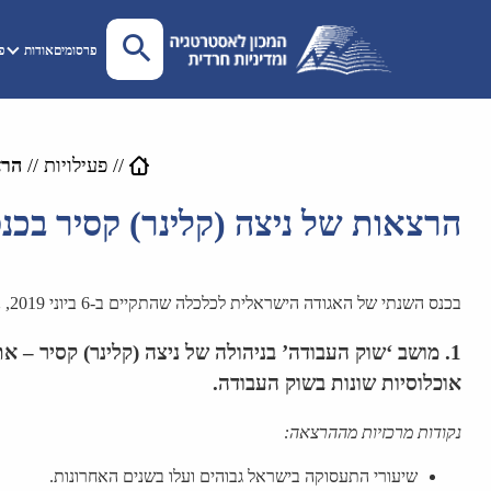
פרסומים
אודות
פע
//
פעילויות
//
הרצאו
הרצאות של ניצה (קלינר) קסיר בכנס השנתי ה-35 של האגודה היש
בכנס השנתי של האגודה הישראלית לכלכלה שהתקיים ב-6 ביוני 2019, ניהלה ניצה (קלינר) קסיר, המשנה ליו”ר, את מושב שוק העבודה, ובנוסף לכך הציגה מחקר במושב “כלכלת התפתחות והמזרח התיכון”
1.
מושב ‘שוק העבודה’ בניהולה של ניצה (קלינר) קסיר
– את 
אוכלוסיות שונות בשוק העבודה.
נקודות מרכזיות מההרצאה:
שיעורי התעסוקה בישראל גבוהים ועלו בשנים האחרונות.