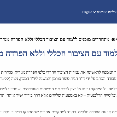
ילויות ואירועים
English
רת מחקר הממפה לראשונה את עמדות הציבור החרדי כלפי הפרדה מגזרית ומגדרי
ודה ונכתב על ידי ד"ר חגית סופר פורמן והמשנה ליו"ר המכון, ניצה (קלינר)
החלטה על המחקר נבעה מ"רצון לברר את התשתית העובדתית, שתסייע לגיבו
אוכלוסייה הרלבנטית – לא באמצעות שליחים אלא דרך בירור ישיר איתה. הת
רבים או עם הפרדה חלקית. בניגוד למחקרים אחרים שהסתפקו בבירור עקרונ