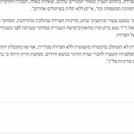
רדה, בתחום העניין ובאזור המגורים שלהם. שאלות כאלה, הסבירו החוקרות,
 תמיכת המשפחה וכד', א"ק) ללא תלות בשיקולים אחרים".
כמעט עשור ובתקציבי עתק, מדיניות הפרדה שהולכת ומתרחבת. המחקר מחז
ה ד"ר נטע ברק-קורן מהאוניברסיטה העברית במחקר שערכה לפני כשנתיים.
ל הפרדה.
ת לא תשתלב בהכשרה מקצועית ללא הפרדה מגדרית, אף שזו מקובלת יותר ב
המלצותיו הועברו לחברי ועדת ההיגוי בנושא חרדים. מסקנת הדיון היתה כ
מדיניות מל"ג".