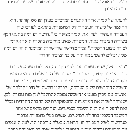
הוליסטי באוכלוסיות רווחה והסתכלות רחבה על סוגיות של עבודה מחד
ורווחה מאידך".
לדעתה של קסיר, אחד האתגרים המרכזים בעידן הפוסט-קורונה, הוא
התאמה של כישורי העובד וחיזוק המיומנויות בהתאם לצורכי שוק
העבודה העתידי. לצד זאת, קסיר מציינת כי "נדרשת רפורמה בתנאי הסף
בשירות הציבורי באותן המשרות שאינן מחייבות בהכרח תואר אקדמי
לצורך ביצוע התפקיד." קסיר מדגישה שהן שדרוג המיומנויות והן רפורמה
שכזו, יכולים להשפיע מהותית על בני הציבור החרדי.
"סוגיות אלו, שהיו חשובות עוד לפני הקורונה, מקבלות משנה-חשיבות
כיום" אומרת קסיר, ומסבירה: "מספרם של המובטלים כתוצאה ממגיפת
הקורונה גדל בשיעורים ניכרים, וביניהם רבים בעלי ניסיון, מיומנויות
והשכלה הנדרשים לשוק העבודה, עובדה זו תקשה על סיכוי קבלתם של
אנשים עם ניסיון מועט או השכלה נמוכה להתקבל למקומות עבודה. לכן,
יש צורך לשדרג את המיומנויות התעסוקתיות של החברה החרדית ובכלל
זאת להעלות את רמת הלימוד בסמינרים. הנתונים מראים שלאחר
המשבר הכלכלי בתחילת המילניום, אנשים בעלי מיומנויות נמוכות
שנדרשות לשוק העבודה חוו תקופת אבטלה ארוכה יותר, לעומת אנשים
עם מיומנויות גבוהות וניסיון. הנתונים מלמדים ששיעור האבטלה בקרב