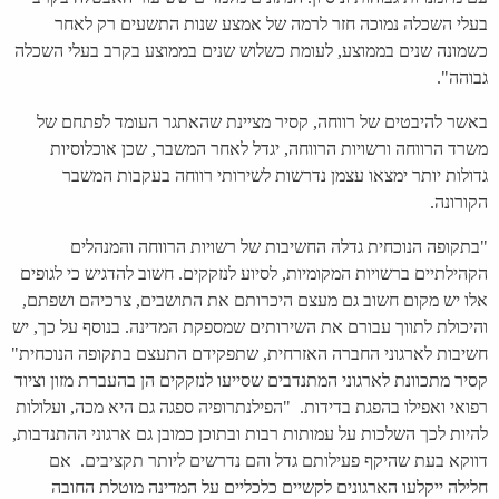
בעלי השכלה נמוכה חזר לרמה של אמצע שנות התשעים רק לאחר
כשמונה שנים בממוצע, לעומת כשלוש שנים בממוצע בקרב בעלי השכלה
גבוהה".
באשר להיבטים של רווחה, קסיר מציינת שהאתגר העומד לפתחם של
משרד הרווחה ורשויות הרווחה, יגדל לאחר המשבר, שכן אוכלוסיות
גדולות יותר ימצאו עצמן נדרשות לשירותי רווחה בעקבות המשבר
הקורונה.
"בתקופה הנוכחית גדלה החשיבות של רשויות הרווחה והמנהלים
הקהילתיים ברשויות המקומיות, לסיוע לנזקקים. חשוב להדגיש כי לגופים
אלו יש מקום חשוב גם מעצם היכרותם את התושבים, צרכיהם ושפתם,
והיכולת לתווך עבורם את השירותים שמספקת המדינה. בנוסף על כך, יש
חשיבות לארגוני החברה האזרחית, שתפקידם התעצם בתקופה הנוכחית"
קסיר מתכוונת לארגוני המתנדבים שסייעו לנזקקים הן בהעברת מזון וציוד
רפואי ואפילו בהפגת בדידות. "הפילנתרופיה ספגה גם היא מכה, ועלולות
להיות לכך השלכות על עמותות רבות ובתוכן כמובן גם ארגוני ההתנדבות,
דווקא בעת שהיקף פעילותם גדל והם נדרשים ליותר תקציבים. אם
חלילה ייקלעו הארגונים לקשיים כלכליים על המדינה מוטלת החובה