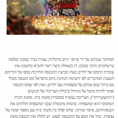
המחקר שנכתב על ידי פרופ’ יורם מרגליות, עמית בכיר במכון ושלמה
טייטלבוים חוקר במכון, דן בשאלה כיצד ראוי להביא בחשבון את
עובדת קיומם של ילדים בעת קביעת ההכנסה החייבת במס של הוריהם.
לטענת המחברים לפי השיטה הנוהגת כיום בישראל מס הכנסה מטיל
מס ביתר (מס עודף) על משפחות עם ילדים, זאת לפי שמס הכנסה
אמור להיות מוטל על הגידול ביכולת הצריכה של הנישום
(“התעשרותו”). הצריכה נעשית במסגרת משקי בית, ומשק הבית
הטיפוסי הוא המשפחה. בהנחה מקובלת שבני המשפחה חולקים את
הכנסותיהם, מיסוי שוויוני, שלא יפלה בין משקי בית עם מספר שונה של
נפשות, יטיל את המס על ההכנסה לנפש. יש לחלק את הכנסת משק