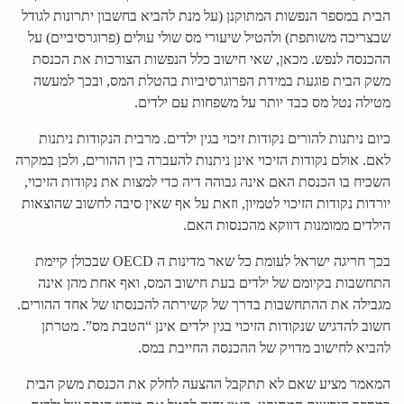
הבית במספר הנפשות המתוקנן (על מנת להביא בחשבון יתרונות לגודל
שבצריכה משותפת) ולהטיל שיעורי מס שולי עולים (פרוגרסיביים) על
ההכנסה לנפש. מכאן, שאי חישוב כלל הנפשות הצורכות את הכנסת
משק הבית פוגעת במידת הפרוגרסיביות בהטלת המס, ובכך למעשה
מטילה נטל מס כבד יותר על משפחות עם ילדים.
כיום ניתנות להורים נקודות זיכוי בגין ילדים. מרבית הנקודות ניתנות
לאם. אולם נקודות הזיכוי אינן ניתנות להעברה בין ההורים, ולכן במקרה
השכיח בו הכנסת האם אינה גבוהה דיה כדי למצות את נקודות הזיכוי,
יורדות נקודות הזיכוי לטמיון, וזאת על אף שאין סיבה לחשוב שהוצאות
הילדים ממומנות דווקא מהכנסות האם.
בכך חריגה ישראל לעומת כל שאר מדינות ה OECD שבכולן קיימת
התחשבות בקיומם של ילדים בעת חישוב המס, ואף אחת מהן אינה
מגבילה את ההתחשבות בדרך של קשירתה להכנסתו של אחד ההורים.
חשוב להדגיש שנקודות הזיכוי בגין ילדים אינן “הטבת מס”. מטרתן
להביא לחישוב מדויק של ההכנסה החייבת במס.
המאמר מציע שאם לא תתקבל ההצעה לחלק את הכנסת משק הבית