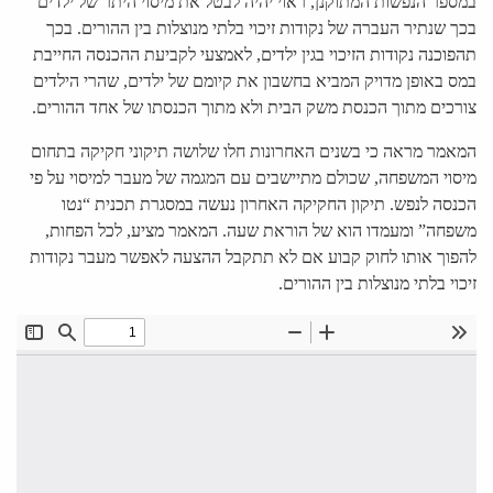
במספר הנפשות המתוקנן, ראוי יהיה לבטל את מיסוי היתר של ילדים
בכך שנתיר העברה של נקודות זיכוי בלתי מנוצלות בין ההורים. בכך
תהפוכנה נקודות הזיכוי בגין ילדים, לאמצעי לקביעת ההכנסה החייבת
במס באופן מדויק המביא בחשבון את קיומם של ילדים, שהרי הילדים
צורכים מתוך הכנסת משק הבית ולא מתוך הכנסתו של אחד ההורים.
המאמר מראה כי בשנים האחרונות חלו שלושה תיקוני חקיקה בתחום
מיסוי המשפחה, שכולם מתיישבים עם המגמה של מעבר למיסוי על פי
הכנסה לנפש. תיקון החקיקה האחרון נעשה במסגרת תכנית “נטו
משפחה” ומעמדו הוא של הוראת שעה. המאמר מציע, לכל הפחות,
להפוך אותו לחוק קבוע אם לא תתקבל ההצעה לאפשר מעבר נקודות
זיכוי בלתי מנוצלות בין ההורים.