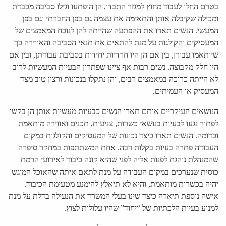
בטרם החלו לעבוד מחוץ למגזר התבדו, הן הופתעו וגילו סביבה מכבדת
ומכילה שקיבלה אותן והתאימה את עצמה גם בפן החברתי וגם בפן
המעשי. הנשים תארו את ההפתעה שהייתה להן לנוכח המאמצים של
המעסיקים והקולגות על מנת להתאים את תנאי הסביבה והאווירה כך
שיותאמו עבורן, בין אם הן היו חרדיות יחידות בסביבת עבודתן, ובין אם
היו חלק מקבוצה. נשים רבות אף ציינו שפתרון הבעיות המעשיות לרוב
לא הייתה כרוכה במאמצים רבים, והן נתקלו בנכונות ורצון טוב מצד
המעסיק או העמיתים.
הנושאים העיקריים אותם תארו הנשים כבעיות מעשיות אותן הן בקשו
לפתור נגעו לבעיות בנושאי כשרות, צניעות, תכנים ואווירה מותאמת
וכדומה. הנשים תארו כיצד נכונות של המעסיקים והקולגות במקום
העבודה פתרה בעיות בקלות רבה. אחת המשתתפות במחקר סיפרה
שהמנהלת נוהגת לפנות אליה לפני שהיא קונה כיבוד לאירועי הרמת
כוסית שנערכים במקום העבודה על מנת לתאם איתה שהאוכל המוגש
יהיה בכשרות מותאמת, והיא לא תיאלץ להימנע מטעימת הכיבוד.
אישה נוספת תיארה כיצד שינו בעלי המשרד את הנעילה בדלת על מנת
למנוע בעיות הלכתיות של “יחוד” שהיו עלולות לצוץ.