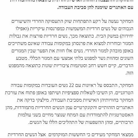
עם האתגרים שזימנה להן סביבת העבודה.
המחקר נעשה על רקע התפתחות שוק התעסוקה החרדי והשיעורים
הגבוהים של נשים חרדיות המשמשות כמפרנסות עיקריות (ואפילו
יחידות) במשק הבית. כתוצאה מכך, נשים חרדיות פורצות את גבולות
המגזר ובוחרות למצוא את פרנסתן במקומות עבודה שאינם משתייכים
באופן מובהק למגזר החרדי. נשים אלו חוות את הפער שבין המגזרים
השונים ומהוות גשר למפגש בלתי אמצעי עם המגזר הכללי. מטבע
הדברים, קיים חשש רחב וסטיגמות ציבוריות שונות כתוצאה מהמפגש
הזה.
המחקר, התבסס על ראיונות עם 22 נשים העובדות במקומות עבודה
הטרוגניים. הן השיבו לשאלות ספציפיות ושיתפו באופן פתוח את עורכת
המחקר בחוויותיהן האישיות מסביבת העבודה. מילצקי בדקה את
האתגרים הזהותיים והקונקרטיים עמן הנשים החרדיות מתמודדות, מהן
האסטרטגיות להתמודדות עם המתח שנוצר מחיים בשני עולמות
תרבותיים, ומהן ההשפעות של התהליכים הללו על הנשים.
ממצאי המחקר מעידים כי החששות המוקדמים אצל הנשים החרדיות