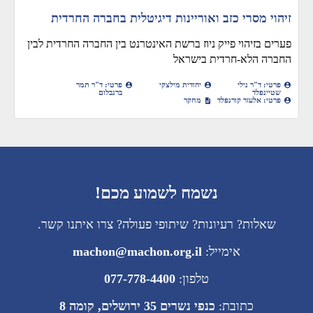
זיהוי מסרי כזב ואוריינות דיגיטלית בחברה החרדית
פערים בזיהוי פייק ניוז ברשת האינטרנט בין החברה החרדית לבין
החברה הלא-חרדית בישראל
פרטי: ד"ר נילי
יהודית מילצקי
פרטי: ד"ר תמר
שטיינפלד
ברנבלום
פרטי: אלעזר קורנפלד
מחקר
נשמח לשמוע מכם!
שאלות? רעיונות? שיתופי פעולה? צרו איתנו קשר.
אימייל:
machon@machon.org.il
טלפון:
077-778-4400
כתובת:
כנפי נשרים 35 ירושלים, קומה 8