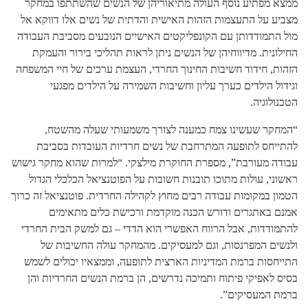
ממצא מפתיע נוסף העולה מתיאוריהן של הנשים שהשתתפו במחקר
מצביע על התעצמות הזהות האישית והדתית של נשים אלו דווקא אל
מול התמודדותן עם הקונפליקטים האישיים הנובעים מסביבת העבודה
החילונית. מדיווחיהן של הנשים ניתן לראות תהליכי בירור והעמקת
הזהות, חידוד חשיבות החינוך החרדי, העצמת ערכים של חיי המשפחה
וגידול הילדים כערך עליון וחשיבות השמירה על הילדים מפגעי
הטכנולוגיה.
“המחקר שעשינו צמח כמענה לצורך משמעותי שעלה מהשטח,
להתייחס לתופעה המתרחבת של נשים חרדיות העובדות בסביבת
עבודה מעורבת”, מספרת החוקרת מילצקי. “למרות שהוא מחקר גישוש
ראשוני, עולות מתוכו תובנות חשובות על הפוטנציאל הכלכלי הגדול
הטמון במקומות עבודה רבים מחוץ לקהילה החרדית. פוטנציאל זה כרוך
אמנם באתגרים ודורש הכנה מוקדמת ורכישת כלים מתאימים
להתמודדות, אבל הרווח האפשרי הוא הדדי – גם למשק הבית החרדי
ולנשים המפרנסות, וגם למעסיקים. מהמחקר עולה החשיבות של
התייחסות ברמת המדיניות הארצית לתופעה, וממצאיו יכולים לשמש
בסיס לאפיקי פיתוח ותמיכה נדרשים, הן ברמת הנשים החרדיות והן
ברמת המעסיקים”.