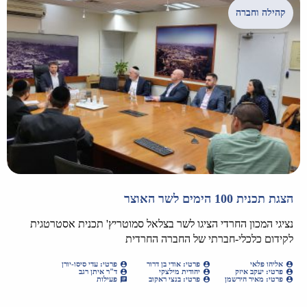
קהילה וחברה
הצגת תכנית 100 הימים לשר האוצר
נציגי המכון החרדי הציגו לשר בצלאל סמוטריץ' תכנית אסטרטגית
לקידום כלכלי-חברתי של החברה החרדית
אליהו פלאי
פרטי: אודי בן דרור
פרטי: עדי סיסו-יורן
פרטי: יעקב איזק
יהודית מילצקי
ד"ר איתן רגב
פרטי: מאיר הירשמן
פרטי: בנצי ראקוב
פעילות