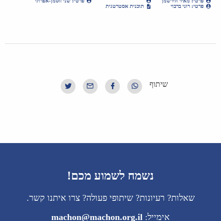
פרטי: מאיר הירשמן
פרטי: שני זוסמן-אפרתי
פרטי: רוני ברבוי
תוכנית אסטרטגית
שיתוף
נשמח לשמוע מכם!
שאלות? רעיונות? שיתופי פעולה? צרו איתנו קשר.
אימייל:
machon@machon.org.il