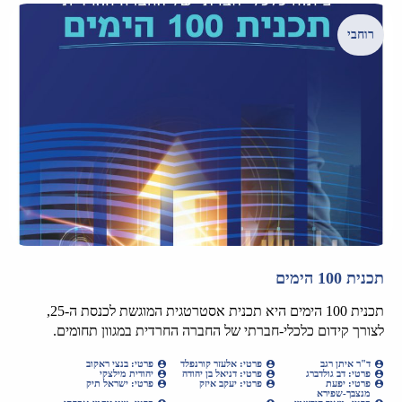
רוחבי
תכנית 100 הימים
תכנית 100 הימים היא תכנית אסטרטגית המוגשת לכנסת ה-25,
לצורך קידום כלכלי-חברתי של החברה החרדית במגוון תחומים.
ד"ר איתן רגב
פרטי: אלעזר קורנפלד
פרטי: בנצי ראקוב
פרטי: דב גולדברג
פרטי: דניאל בן יהודה
יהודית מילצקי
פרטי: יפעת
פרטי: יעקב איזק
פרטי: ישראל תיק
מנצבך-שפירא