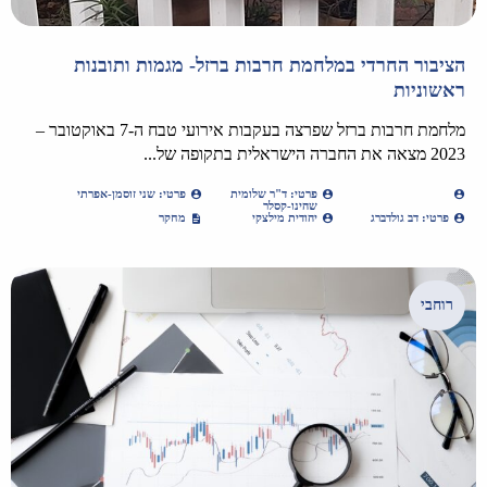
הציבור החרדי במלחמת חרבות ברזל- מגמות ותובנות
ראשוניות
מלחמת חרבות ברזל שפרצה בעקבות אירועי טבח ה-7 באוקטובר –
2023 מצאה את החברה הישראלית בתקופה של...
פרטי: ד"ר שלומית
פרטי: שני זוסמן-אפרתי
שהינו-קסלר
פרטי: דב גולדברג
יהודית מילצקי
מחקר
רוחבי