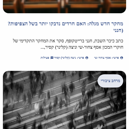
מחקר חדש מגלה: האם חרדים נדבקו יותר בשל הצפיפות?
(חנני
כתב כיכר השבת, חנני ברייטקופף, סקר את המחקר התקדימי של
חוקרי המכון אסף צחור-שי וניצה (קלינר) קסיר,...
פרטי: אסף צחור-שי
פרטי: ניצה (קלינר) קסיר
פעילות
מרחב ציבורי