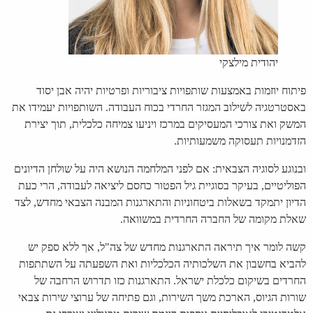
יהודית מילצקי
פיתוח יוזמות באמצעות שותפויות ציבוריות ופרטיות יהיה אבן יסוד
באסטרטגיה לשילוב המגזר החרדי בכוח העבודה. השותפויות יעמידו את
המשק ואת צורכי המעסיקים במרכז ויניעו צמיחה כלכלית, תוך יצירת
הזדמנויות תעסוקה משמעותיות.
ובנוגע לסוגיה הצבאית: אם לפני המלחמה הנושא היה על שולחן הדיונים
הפוליטיים, בעיקר בסוגיית גיל הפטור כחסם ליציאה לעבודה, הרי כעת
הדיון יתמקד בשאלות ביטחוניות והתארגנות המבנה הצבאי מחדש, לצד
שאלת מקומה של החברה החרדית במשוואה.
קשה לומר איך תיראה התארגנות מחדש של צה"ל, אך ללא ספק יש
להביא בחשבון את השלכותיה הכלכליות ואת השפעתה על השתתפות
החרדים בשיקום כלכלת ישראל. התארגנות כזו תדרוש הרחבה של
שורות הגיוס, הארכת משך השירות, וגם פתיחה של ערוצי שירות צבאי