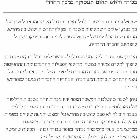
בכירה וראש תחום תעסוקה במכון החרדי
ישראל עומדת בפני משבר כלכלי חמור. עם כל הקושי והכאב לחשוב על
כך כעת, יש לזכור שתקופות משבר הן זמן להתחדשות ולחשיבה מחדש.
ההתחדשות הכלכלית של ישראל עשויה להגיע דווקא ממקור שיכול
להפתיע: החברה החרדית.
המגזר, שנתפס כחוליה החלשה בכלכלה הישראלית, יכול דווקא משום כך
להפוך למקדם צמיחה במשק. מהיקפי הפעילות ההתנדבותית וההתגייסות
חסרת התקדים של החברה החרדית למאמץ המלחמתי, אנו לומדים על
ניצני התחדשות ברמת המעורבות והאחריות החברתית במגזר למתרחש
במדינה.
ניתן לשער שהשלכות המשבר הצפוי יהיו ניכרות יותר בשכבות החלשות
של האוכלוסייה. התמודדות משקי הבית החרדיים עם קשיים כלכליים
בעבר הובילה לא פעם לחשיבה מחדש על המצב, והניעה שינויים במגמות
ההשכלה והתעסוקה במגזר. החברה החרדית מורכבת מאנשים
ממושמעים, בעלי מוטיבציה גבוהה ומוסר עבודה גבוה – תכונות שהמשק
הישראלי יזדקק להן במהלך ההתאוששות מהמלחמה.