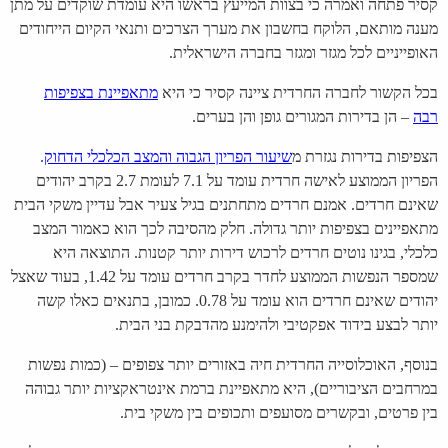
קסיר פתחה ואמרה כי בצוות המייעץ בראשו היא עומדת שוקדים על מתן
מענה מותאם, הלוקח בחשבון את מערך הצרכים ותנאי הקיום הייחודים
האופייניים לכל מגזר ומגזר בחברה הישראלית.
בכל הקשור לחברה החרדית ציינה קסיר כי היא
מתאפיינת בצפיפות
רבה
– הן בדירות המגורים גופן והן בערים.
הצפיפות בדירות נגזרת מ
שיעור
הפריון הגבוה והמצב הכלכלי הדחוק
.
הפריון הממוצע לאישה חרדית עומד על 7.1 לעומת 2.7 בקרב יהודים
שאינם חרדים. אמנם חרדים מתחתנים בגיל צעיר אבל עדיין משקי הבית
מתאפיינים בצפיפות יותר גדולה. חלק מהסיבה לכך הוא כאמור המצב
כלכלי, בגינו נוטים חרדים לרכוש דירות יותר קטנות. התוצאה היא
שמספר הנפשות הממוצע לחדר בקרב חרדים עומד על 1.42, בעוד שאצל
יהודים שאינם חרדים הוא עומד על 0.78. כמובן, בתנאים כאלו קשה
יותר לבצע בידוד אפקטיבי ולהימנע מהדבקת בני הבית.
בנוסף, האוכלוסייה החרדית חיה באזורים יותר צפופים – (כמות נפשות
במרחבים הציבוריים), היא מתאפיינת ברמת אינטראקציות יותר גבוהה
בין פרטים, ובקשרים מסועפים ותכופים בין משקי בית.