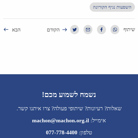
השפעות נגיף הקורונה
הקודם
הבא
שיתוף
נשמח לשמוע מכם!
שאלות? רעיונות? שיתופי פעולה? צרו איתנו קשר.
אימייל:
machon@machon.org.il
טלפון:
077-778-4400