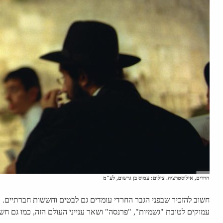
חרדים, אילוסטרציה. צילום: עמוס בן גרשום, לע"מ
חשוב להזכיר שבפני הגבר החרדי עומדים גם לבטים וחששות חברתיים. כש
עמוקים לטובת "גשמיות", "פרנסה" ושאר ענייני העולם הזה, כמו גם חש