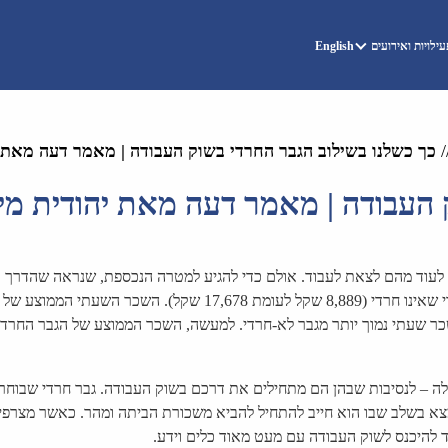
ילויות ואירועים
English
/
כך כשלנו בשילוב הגבר החרדי בשוק העבודה | מאמר דעה מאת י
 העבודה | מאמר דעה מאת יהודית מי
לעוד מהם לצאת לעבוד. אולם כדי להגיע למטרה הנכספת, שנראה שהדרך א
הבאים: גבר חרדי עובד מרוויח בממוצע חצי משכרו החודשי של גבר יהוד
ר שעתי נמוך יותר מגבר לא-חרדי. למעשה, השכר הממוצע של הגבר החרדי 
חלה – לנסיבות שבהן הם מתחילים את דרכם בשוק העבודה. גבר חרדי שבוחר 
א בשלב שבו הוא חייב להתחיל להביא משכורת הביתה ומהר. כאשר מצרפים 
להיכנס לשוק העבודה עם מעט מאוד כלים וידע.