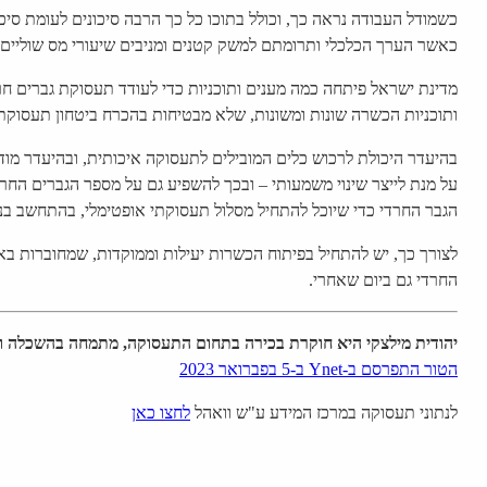
כשמודל העבודה נראה כך, וכולל בתוכו כל כך הרבה סיכונים לעומת סיכ
כאשר הערך הכלכלי ותרומתם למשק קטנים ומניבים שיעורי מס שוליים
מדינת ישראל פיתחה כמה מענים ותוכניות כדי לעודד תעסוקת גברים חר
ותוכניות הכשרה שונות ומשונות, שלא מבטיחות בהכרח ביטחון תעסוקתי
בהיעדר היכולת לרכוש כלים המובילים לתעסוקה איכותית, ובהיעדר מו
על מנת לייצר שינוי משמעותי – ובכך להשפיע גם על מספר הגברים החרדי
הגבר החרדי כדי שיוכל להתחיל מסלול תעסוקתי אופטימלי, בהתחשב בנס
לצורך כך, יש להתחיל בפיתוח הכשרות יעילות וממוקדות, שמחוברות באופ
החרדי גם ביום שאחרי.
יהודית מילצקי היא חוקרת בכירה בתחום התעסוקה, מתמחה בהשכלה ותע
הטור התפרסם ב-Ynet ב-5 בפברואר 2023
לנתוני תעסוקה במרכז המידע ע"ש וואהל
לחצו כאן