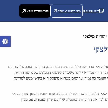
דו"ח מצב 2025
מרכז הידע ע"ש וואהל
תכנית הבכירים 2030
הודית מילצקי
פתח סרגל 
לצקי
ליה מאתגרת את כלל הגורמים המעורבים, צריך להתעכב על הנתונים
י שאינו חרדי (8,889 שקל לעומת 17,678 שקל). השכר השעתי הממוצע של גבר חרדי נמוך אף יותר משכרה השעתי הממוצע של אישה חרדית,
העובד כה נמוך, עד שגם כשהוא מועסק הוא בקושי מגיע למדרגת
לצאת לעבוד עושה זאת לרוב בגיל מאוחר יחסית ומתוך צורך כלכלי
לכך את ההיכרות המוגבלת שלו עם שוק העבודה, עם מגוון