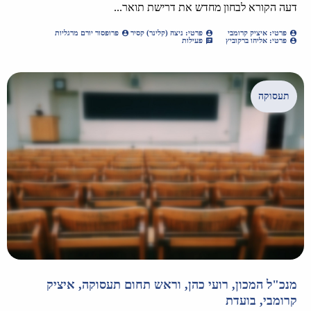
דעה הקורא לבחון מחדש את דרישת תואר...
פרטי: איציק קרומבי
פרטי: ניצה (קלינר) קסיר
פרופסור יורם מרגליות
פרטי: אליהו ברקוביץ
פעילות
תעסוקה
מנכ"ל המכון, רועי כהן, וראש תחום תעסוקה, איציק
קרומבי, בועדת