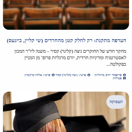
העדפה מתקנת: רק לחלק קטן מהחרדים (שי קליין, ביזנעס)
מחקר חדש של החוקרים ניצה (קלינר) קסיר – משנה ליו”ר המכון
לאסטרטגיה ומדיניות חרדית, יורם מרגליות פרופ’ מן המניין
בפקולטה...
פרופסור יורם מרגליות
פרטי: ניצה (קלינר) קסיר
פרטי: אליהו ברקוביץ
פעילות
תעסוקה